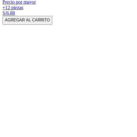
Precio por mayor
+12 piezas
S/6.88
AGREGAR AL CARRITO