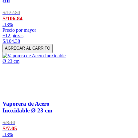
cm
S/122.80
S/106.84
-
13%
Precio por mayor
+12 piezas
S/104.38
AGREGAR AL CARRITO
Vaporera de Acero
Inoxidable Ø 23 cm
S/8.10
S/7.05
-
13%