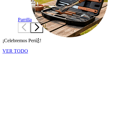
Parrilla
¡Celebremos Perú🍾!
VER TODO