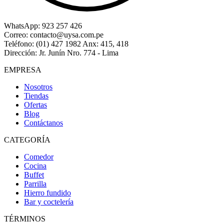
WhatsApp:
923 257 426
Correo:
contacto@uysa.com.pe
Teléfono:
(01) 427 1982 Anx: 415, 418
Dirección:
Jr. Junín Nro. 774 - Lima
EMPRESA
Nosotros
Tiendas
Ofertas
Blog
Contáctanos
CATEGORÍA
Comedor
Cocina
Buffet
Parrilla
Hierro fundido
Bar y coctelería
TÉRMINOS