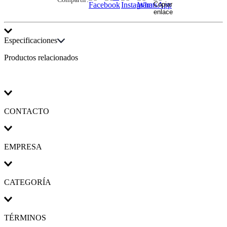
Especificaciones
Productos relacionados
Detalle de Especificaciones
:
Comida más sana: por ser de
acero inoxidable, la olla alta Tramontina no libera ningún tipo
de residuo en sus recetas.
Fácil de usar: una olla alta práctica para todas sus recetas y
que se luce en cualquier tipo de cocina: a gas, eléctrica,
vitrocerámica y de inducción. Además, tiene tapa con salida
CONTACTO
de vapor y encaje perfecto.
Más durable: el acero inoxidable Tramontina es una materia
prima noble, resistente y que se luce por mucho más tiempo
en la cocina. Asas fijados por soldadura de punto, con mayor
EMPRESA
refuerzo. Asas largas de acero inoxidable para manejo
profesional.
Ahorrar tiempo y energía: el secreto está en el fondo triple
(acero inoxidable + aluminio + acero inoxidable), que
CATEGORÍA
distribuye el calor uniformemente, proporcionando una
cocción más rápida. Por eso, puede mantenerse el fuego bajo
durante toda la preparación y así ahorrar energía. Además,
olla alta totalmente fabricada en acero inoxidable puede ir al
TÉRMINOS
horno para gratinar o finalizar platos, a una temperatura