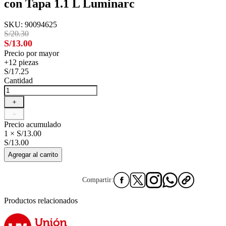
con Tapa 1.1 L Luminarc
Capacidad
:
1.1 L
Uso
:
Bebidas Frías
SKU
:
90094625
Línea / Modelo
:
Quadro
S/20.30
Medida
:
13 largo x 8.5 ancho x 24.5 alto cm
S/13.00
En caso el producto venga en caja u otra presentación, las med
Precio por mayor
+12 piezas
S/17.25
Cantidad
＋
－
Precio acumulado
1 × S/13.00
S/13.00
Agregar al carrito
Compartir:
Productos relacionados