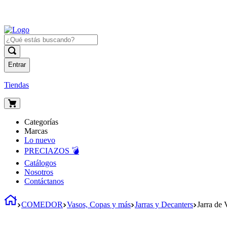
Entrar
Tiendas
Categorías
Marcas
Lo nuevo
PRECIAZOS 💣
Catálogos
Nosotros
Contáctanos
COMEDOR
Vasos, Copas y más
Jarras y Decanters
Jarra de