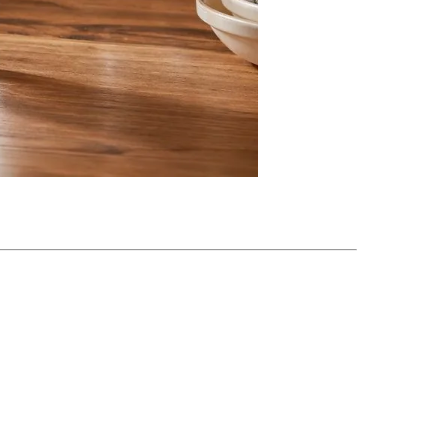
rado y moderno la convierte en el centro de atención de
as por más tiempo. Practica, elegante y funcional a la