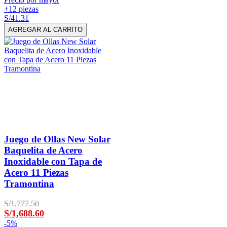
+12 piezas
S/41.31
AGREGAR AL CARRITO
Juego de Ollas New Solar
Baquelita de Acero
Inoxidable con Tapa de
Acero 11 Piezas
Tramontina
S/1,777.50
S/1,688.60
-
5%