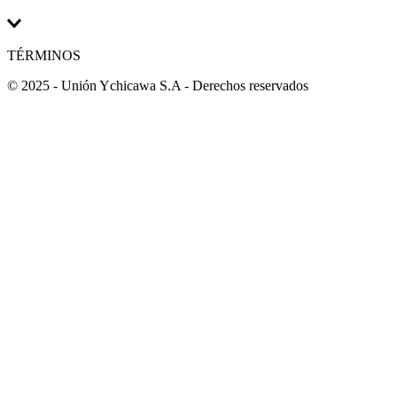
Fácil de limpiar, resistente a golpes, evita derrames gracias a
su tapa ajustada.
Línea / Modelo
:
Silicon
TÉRMINOS
Medida
:
24 largo x 24 ancho x 11.5 alto cm
En caso el producto venga en caja u otra presentación, las
© 2025 - Unión Ychicawa S.A - Derechos reservados
medidas especificadas corresponden a la misma.