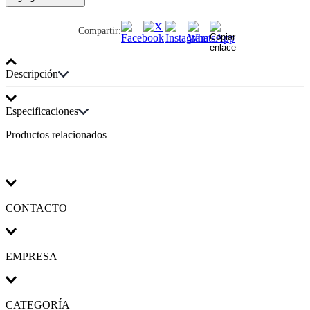
Compartir:
Descripción
Bowl de Acero Inoxidable con base de silicona y tapa rojo 3.2 L de
la marca Ichimatsu, resistente y versátil para tus preparaciones.
Especificaciones
Productos relacionados
Color
:
Rojo
Detalle de Especificaciones
:
Acero inoxidable de alta
resistencia.
Base antideslizante de silicona, para evitar derrames.
Diseño práctico y moderno, ideal para conservar, almacenar o
transportar alimentos.
CONTACTO
Fácil de limpiar, resistente a golpes, evita derrames gracias a
su tapa ajustada.
Material
:
Acero Inoxidable
Capacidad
:
3.2 L
EMPRESA
Uso
:
Cocina
Características
:
Acero inoxidable de alta resistencia.
Base antideslizante de silicona, para evitar derrames.
Diseño práctico y moderno, ideal para conservar, almacenar o
CATEGORÍA
transportar alimentos.