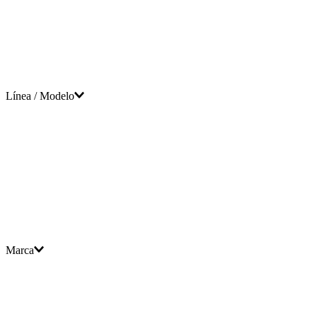
Panquequeras
Línea / Modelo
Marca